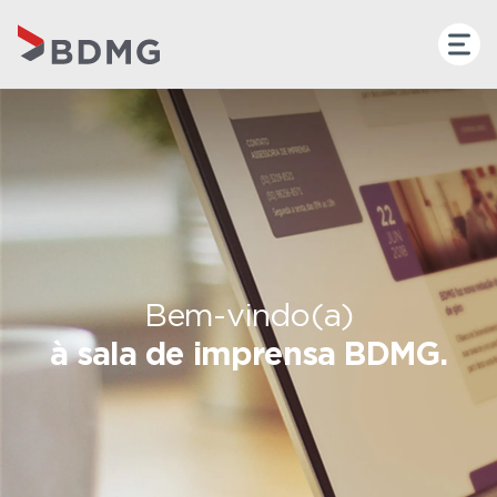
Bem-vindo(a)
à sala de imprensa BDMG.