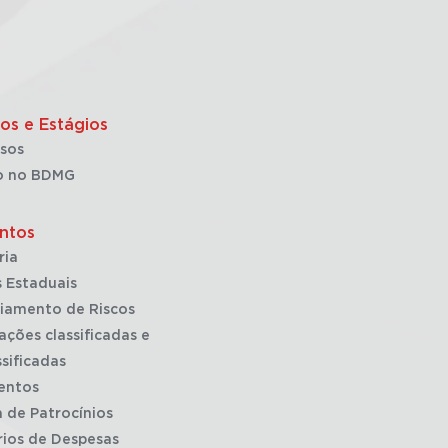
os e Estágios
sos
o no BDMG
ntos
ria
 Estaduais
iamento de Riscos
ações classificadas e
sificadas
entos
a de Patrocínios
rios de Despesas