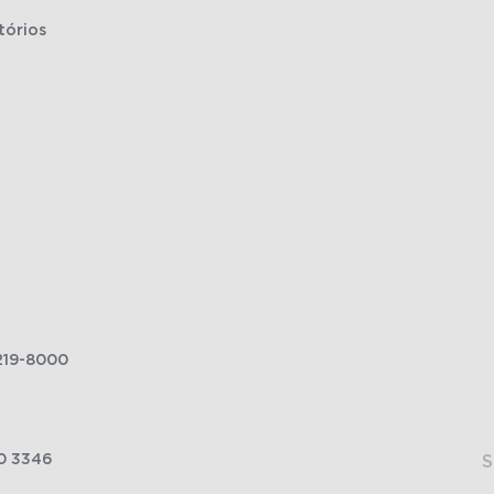
tórios
219-8000
0 3346
S