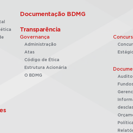
Documentação BDMG
tal
Transparência
ética
Governança
Concurs
de
Administração
Concur
Atas
Estági
Código de Ética
Estrutura Acionária
Docume
O BDMG
Audito
Fundos
Gerenc
Inform
desclas
es
Orçam
Polític
Relató