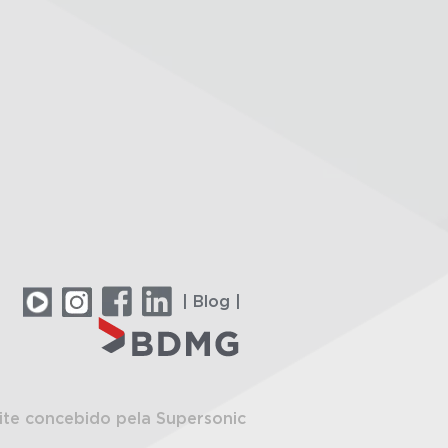
| Blog |
ite concebido pela Supersonic