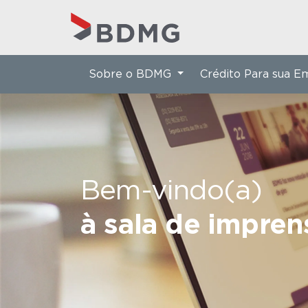
Sobre o BDMG
Crédito Para sua 
Bem-vindo(a)
à sala de impre