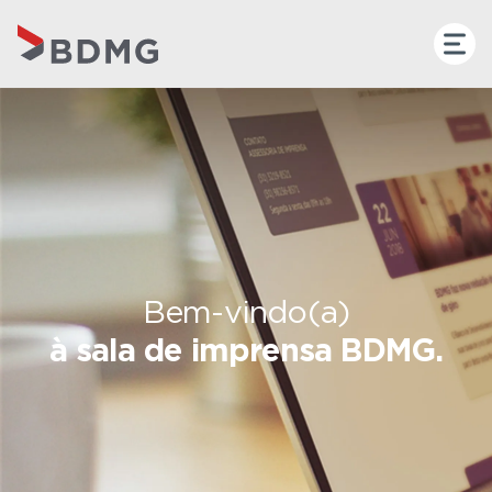
Bem-vindo(a)
à sala de imprensa BDMG.