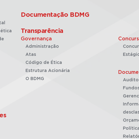
Documentação BDMG
tal
Transparência
ética
Governança
Concurs
de
Administração
Concur
Atas
Estági
Código de Ética
Estrutura Acionária
Docume
O BDMG
Audito
Fundos
Gerenc
Inform
desclas
es
Orçam
Polític
Relató