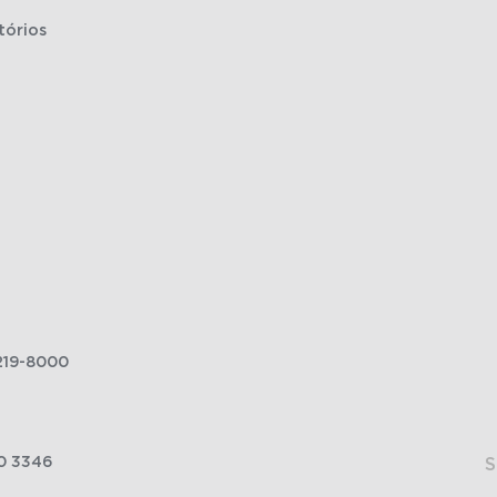
tórios
219-8000
0 3346
S