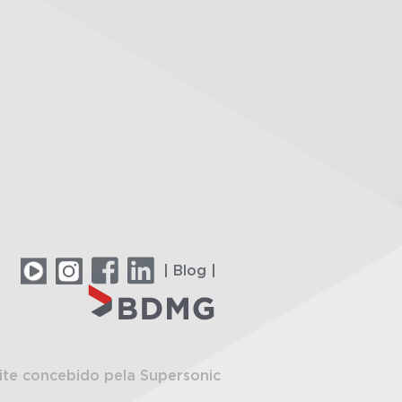
| Blog |
ite concebido pela Supersonic