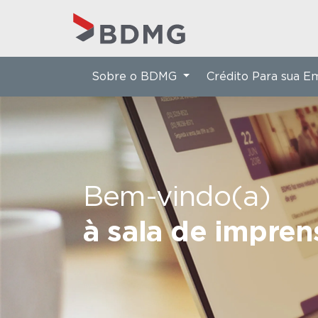
Sobre o BDMG
Crédito Para sua 
Bem-vindo(a)
à sala de impre