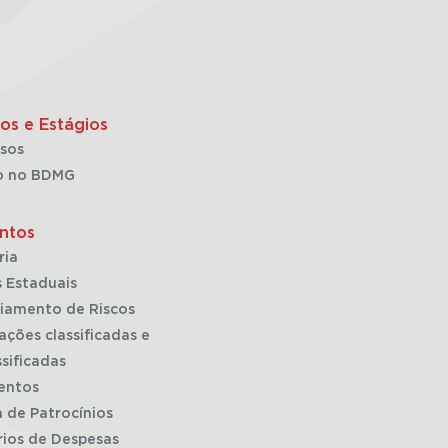
os e Estágios
sos
o no BDMG
ntos
ria
 Estaduais
iamento de Riscos
ações classificadas e
sificadas
entos
a de Patrocínios
rios de Despesas