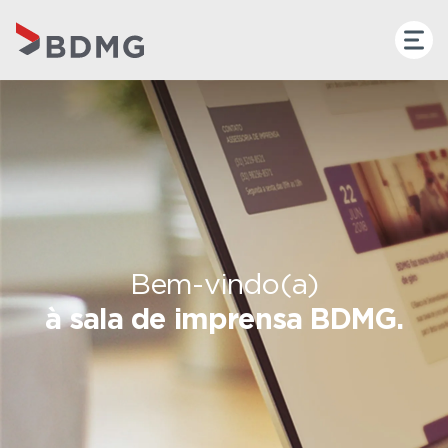
Bem-vindo(a)
à sala de imprensa BDMG.