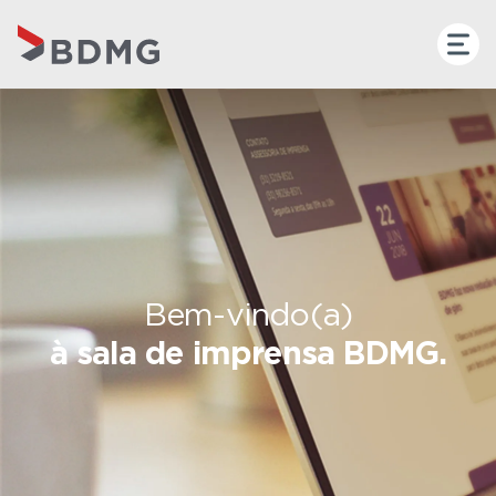
Bem-vindo(a)
à sala de imprensa BDMG.