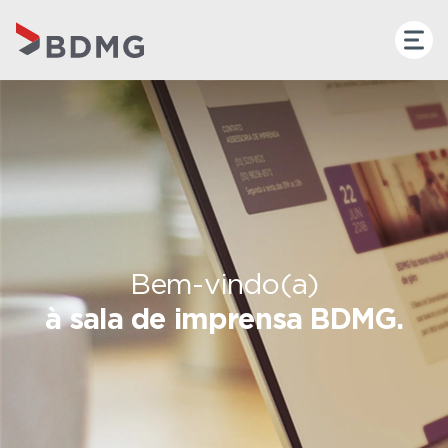
Bem-vindo(a)
à sala de imprensa BDMG.