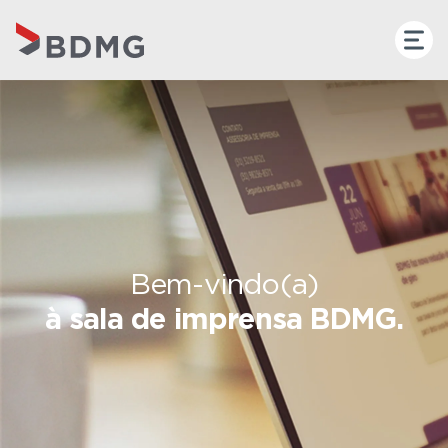
Bem-vindo(a)
à sala de imprensa BDMG.