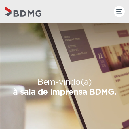
Bem-vindo(a)
à sala de imprensa BDMG.