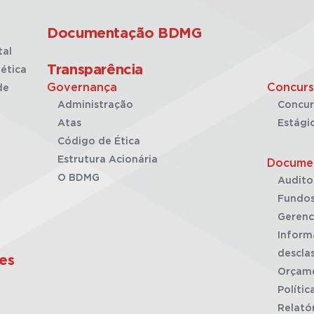
Documentação BDMG
tal
Transparência
ética
Governança
Concurs
de
Administração
Concur
Atas
Estági
Código de Ética
Estrutura Acionária
Docume
O BDMG
Audito
Fundos
Gerenc
Inform
desclas
es
Orçam
Polític
Relató