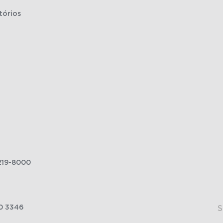
tórios
219-8000
0 3346
S