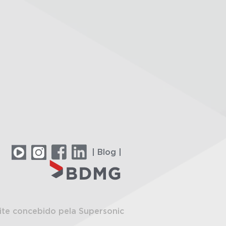
| Blog |
ite concebido pela Supersonic