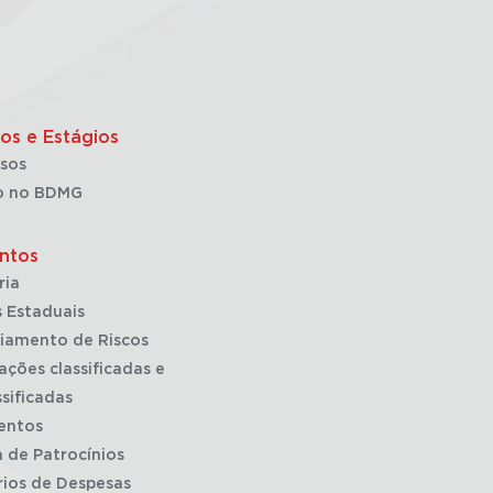
os e Estágios
sos
o no BDMG
ntos
ria
 Estaduais
iamento de Riscos
ações classificadas e
sificadas
entos
a de Patrocínios
rios de Despesas