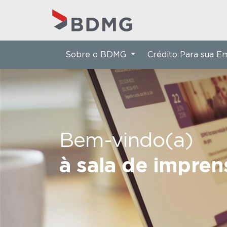
Sobre o BDMG
Crédito Para sua 
Bem-vindo(a)
à sala de impre