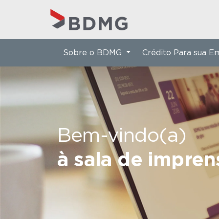
Sobre o BDMG
Crédito Para sua 
Bem-vindo(a)
à sala de impre