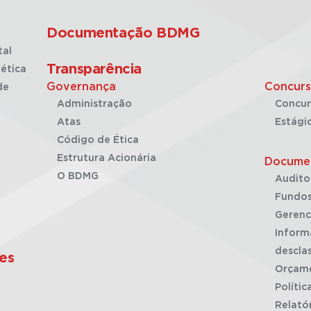
Documentação BDMG
tal
Transparência
ética
Governança
Concurs
de
Administração
Concur
Atas
Estági
Código de Ética
Estrutura Acionária
Docume
O BDMG
Audito
Fundos
Gerenc
Inform
desclas
es
Orçam
Polític
Relató