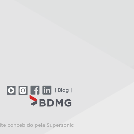
| Blog |
ite concebido pela Supersonic