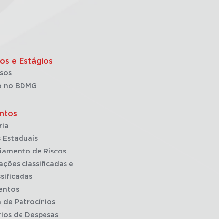
os e Estágios
sos
o no BDMG
ntos
ria
 Estaduais
iamento de Riscos
ações classificadas e
sificadas
entos
a de Patrocínios
rios de Despesas