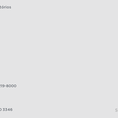
tórios
219-8000
0 3346
S