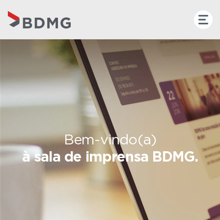
Bem-vindo(a)
à sala de imprensa BDMG.