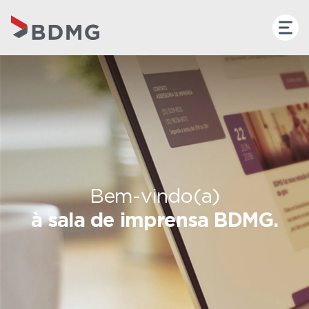
Bem-vindo(a)
à sala de imprensa BDMG.