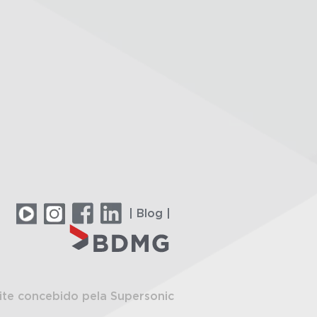
| Blog |
ite concebido pela Supersonic