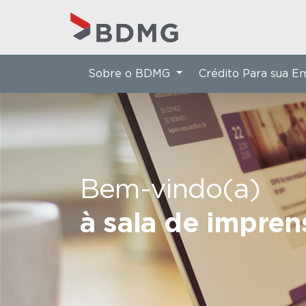
Sobre o BDMG
Crédito Para sua 
Bem-vindo(a)
à sala de impre