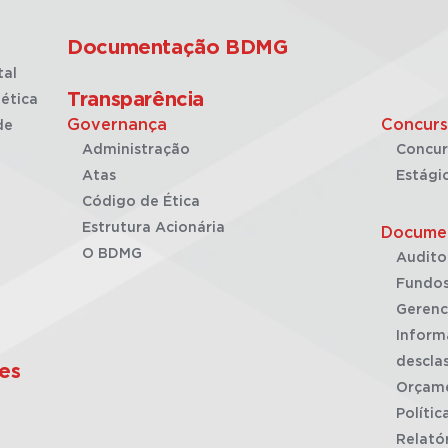
Documentação BDMG
tal
Transparência
ética
Governança
Concurs
de
Administração
Concur
Atas
Estági
Código de Ética
Estrutura Acionária
Docume
O BDMG
Audito
Fundos
Gerenc
Inform
desclas
es
Orçam
Polític
Relató