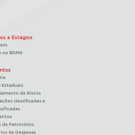
os e Estágios
sos
o no BDMG
ntos
ria
 Estaduais
iamento de Riscos
ações classificadas e
sificadas
entos
a de Patrocínios
rios de Despesas