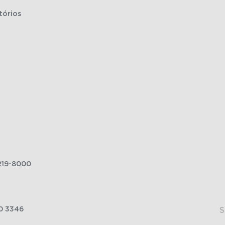
tórios
219-8000
0 3346
S