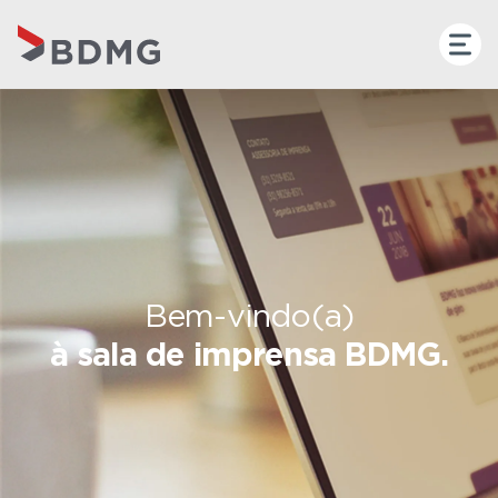
Bem-vindo(a)
à sala de imprensa BDMG.