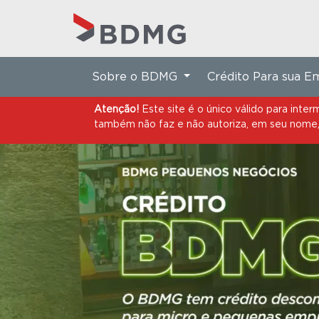
Atenção!
Este site é o único válido para in
também não faz e não autoriza, em seu nome, 
Sobre o BDMG
Crédito Para sua 
Atenção!
Este site é o único válido para in
também não faz e não autoriza, em seu nome, 
COMUNICADO
Informamos que,
no período que a
com a legislação vigente, o BDMG
conteúdos relacionados aos produt
Adicionalmente, os conteúdos rela