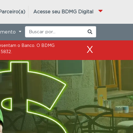
epresentam o Banco. O BDMG
X
 5832.
Parceiro(a)
Acesse seu BDMG Digital
imento
epresentam o Banco. O BDMG
X
 5832.