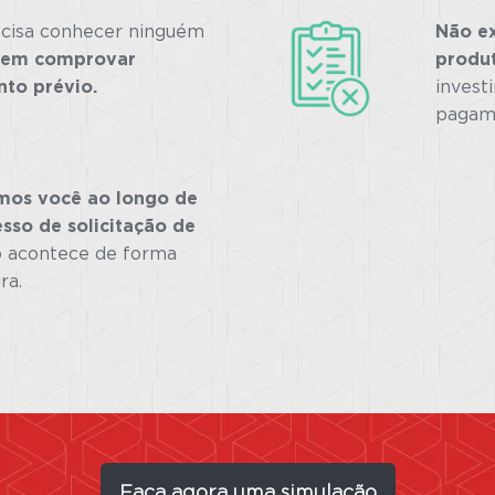
cisa conhecer ninguém
Não ex
nem comprovar
produ
to prévio.
invest
pagam
os você ao longo de
sso de solicitação de
 acontece de forma
ra.
Faça agora uma simulação