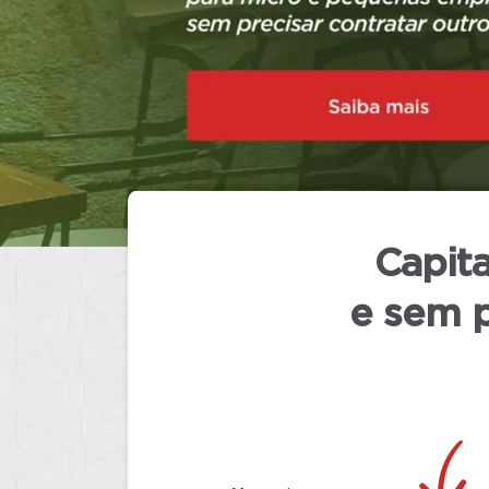
continuarão disponíveis normalment
(TRE) oficialize o término das elei
Capita
e sem p