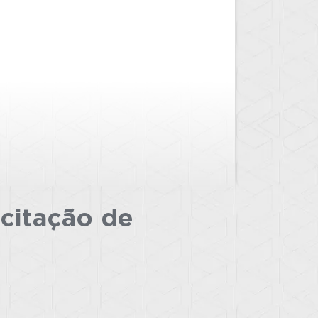
icitação
de