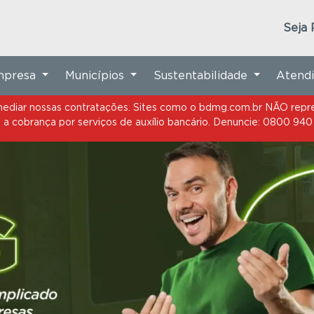
termediar nossas contratações. Sites como o bdmg.com.br NÃO r
a cobrança por serviços de auxílio bancário. Denuncie: 0800 940
Seja 
Empresa
Municípios
Sustentabilidade
Atend
termediar nossas contratações. Sites como o bdmg.com.br NÃO r
a cobrança por serviços de auxílio bancário. Denuncie: 0800 940
ntecede as eleições
e em conformidade
 manterá em seu site exclusivamente os
os e serviços oferecidos pelo Banco.
tivos ao atendimento aos clientes