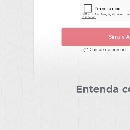
Simule A
(*) Campo de preenchim
Entenda co