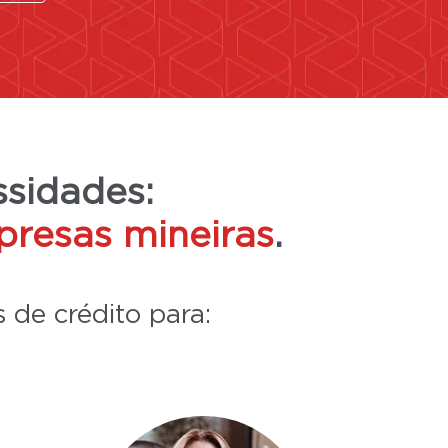
ssidades:
presas mineiras
.
 de crédito para: