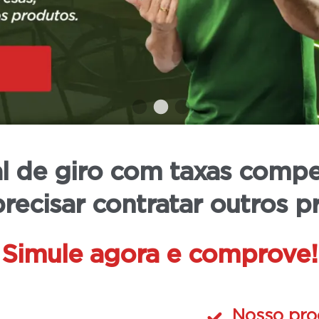
e até que o Tribunal Regional Eleitoral
ções.
l de giro com taxas compe
recisar contratar outros p
Simule agora e
comprove!
Nosso pro