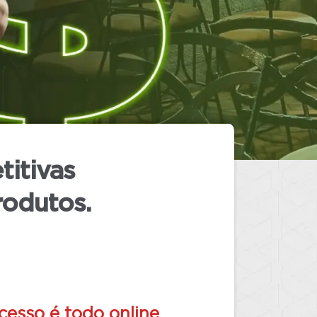
titivas
rodutos.
cesso é todo online