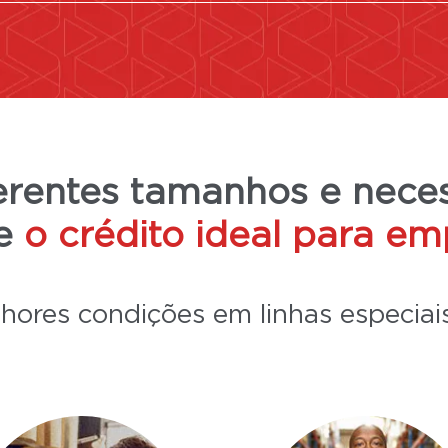
erentes tamanhos e nece
ce
o crédito ideal para em
hores condições em linhas especiais