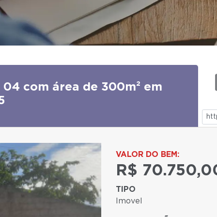
ra 04 com área de 300m² em
5
VALOR DO BEM:
R$ 70.750,0
TIPO
Imovel