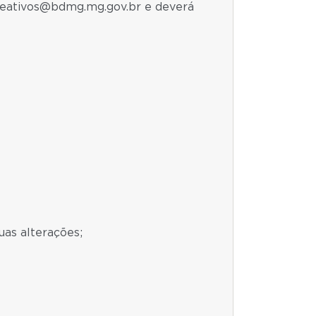
deativos@bdmg.mg.gov.br e deverá
uas alterações;