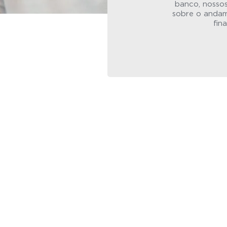
banco, nosso
sobre o anda
fin