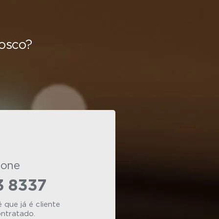
osco?
Fone
3 8337
que já é cliente
ontratado.