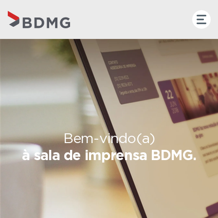
Bem-vindo(a)
à sala de imprensa BDMG.