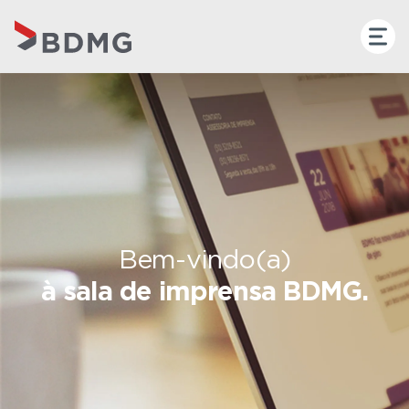
Bem-vindo(a)
à sala de imprensa BDMG.