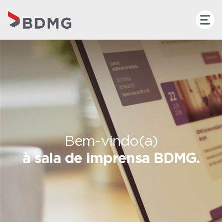
Bem-vindo(a)
à sala de imprensa BDMG.