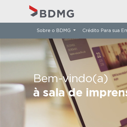
Sobre o BDMG
Crédito Para sua 
Bem-vindo(a)
à sala de impre