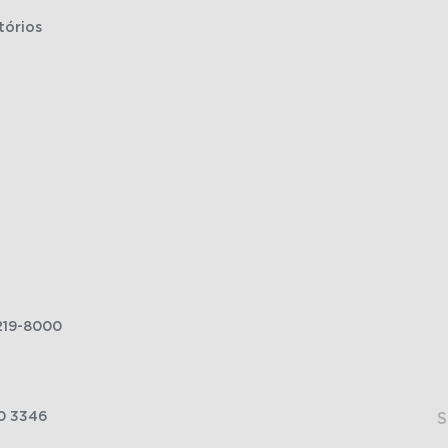
tórios
219-8000
0 3346
S