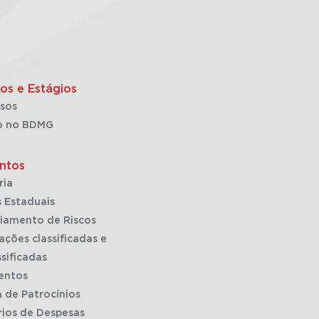
os e Estágios
sos
o no BDMG
ntos
ria
 Estaduais
iamento de Riscos
ações classificadas e
sificadas
entos
a de Patrocínios
rios de Despesas