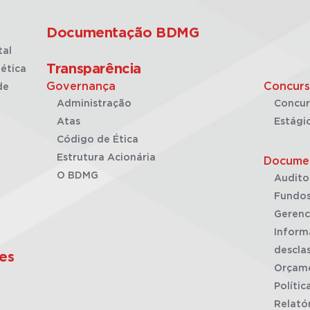
Documentação BDMG
tal
Transparência
ética
Governança
Concurs
de
Administração
Concur
Atas
Estági
Código de Ética
Estrutura Acionária
Docume
O BDMG
Audito
Fundos
Gerenc
Inform
desclas
es
Orçam
Polític
Relató