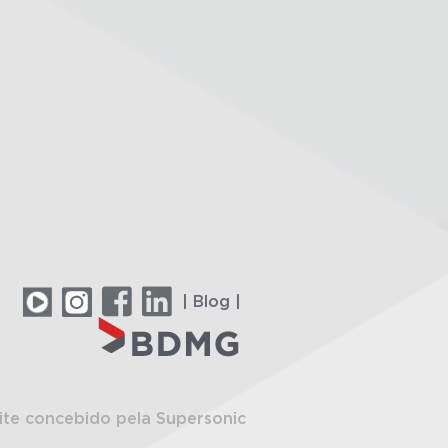
| Blog |
ite concebido pela Supersonic