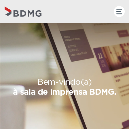
Bem-vindo(a)
à sala de imprensa BDMG.