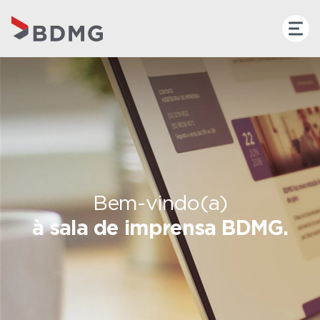
Bem-vindo(a)
à sala de imprensa BDMG.