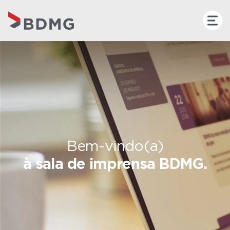
Bem-vindo(a)
à sala de imprensa BDMG.