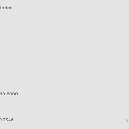
tórios
219-8000
0 3346
S