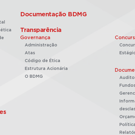
Documentação BDMG
tal
Transparência
ética
Governança
Concurs
de
Administração
Concur
Atas
Estági
Código de Ética
Estrutura Acionária
Docume
O BDMG
Audito
Fundos
Gerenc
Inform
desclas
es
Orçam
Polític
Relató