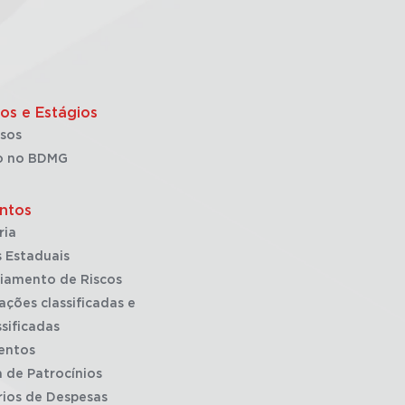
os e Estágios
sos
o no BDMG
ntos
ria
 Estaduais
iamento de Riscos
ações classificadas e
sificadas
entos
a de Patrocínios
rios de Despesas