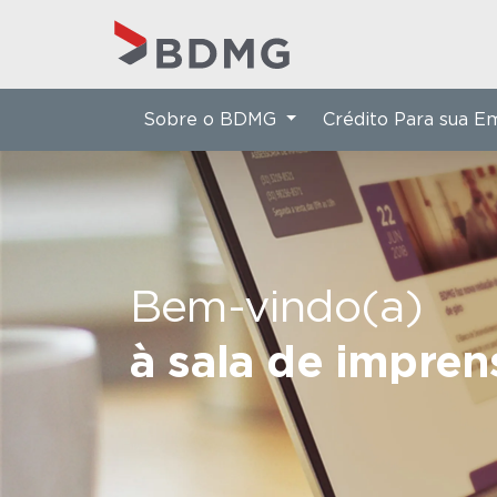
Sobre o BDMG
Crédito Para sua 
Bem-vindo(a)
à sala de impre