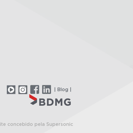
| Blog |
ite concebido pela Supersonic