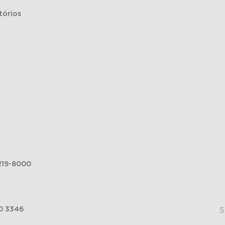
tórios
219-8000
0 3346
S