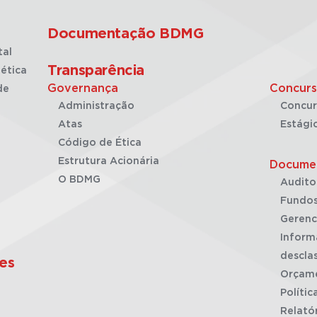
Documentação BDMG
tal
Transparência
ética
Governança
Concurs
de
Administração
Concur
Atas
Estági
Código de Ética
Estrutura Acionária
Docume
O BDMG
Audito
Fundos
Gerenc
Inform
desclas
es
Orçam
Polític
Relató