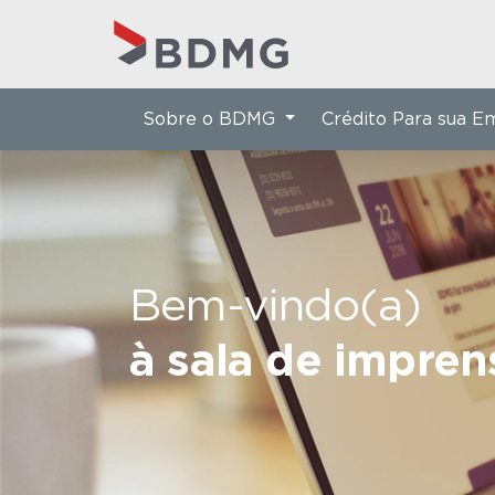
Sobre o BDMG
Crédito Para sua 
Bem-vindo(a)
à sala de impre