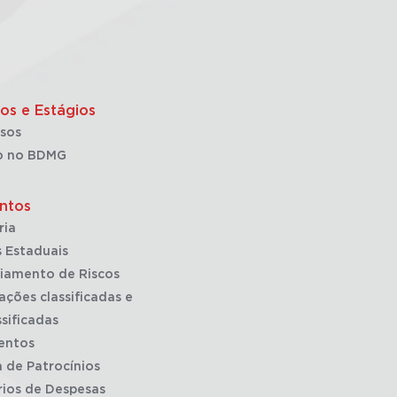
os e Estágios
sos
o no BDMG
ntos
ria
 Estaduais
iamento de Riscos
ações classificadas e
sificadas
entos
a de Patrocínios
rios de Despesas