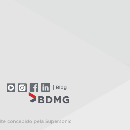
| Blog |
ite concebido pela Supersonic