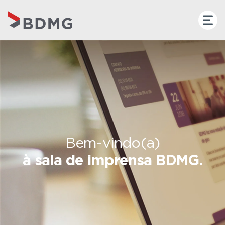
Bem-vindo(a)
à sala de imprensa BDMG.