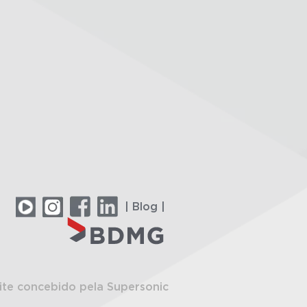
| Blog |
ite concebido pela Supersonic