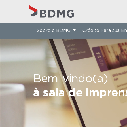
Sobre o BDMG
Crédito Para sua 
Bem-vindo(a)
à sala de impre