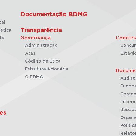
Documentação BDMG
tal
Transparência
ética
Governança
Concurs
de
Administração
Concur
Atas
Estági
Código de Ética
Estrutura Acionária
Docume
O BDMG
Audito
Fundos
Gerenc
Inform
desclas
es
Orçam
Polític
Relató