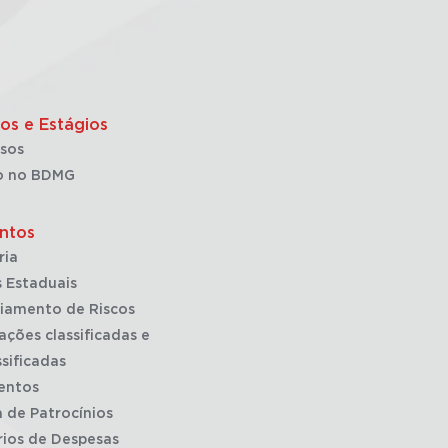
os e Estágios
sos
o no BDMG
ntos
ria
 Estaduais
iamento de Riscos
ações classificadas e
sificadas
entos
a de Patrocínios
rios de Despesas