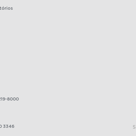
tórios
219-8000
0 3346
S