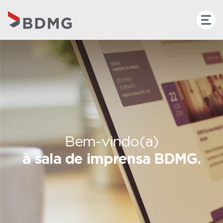
Bem-vindo(a)
à sala de imprensa BDMG.