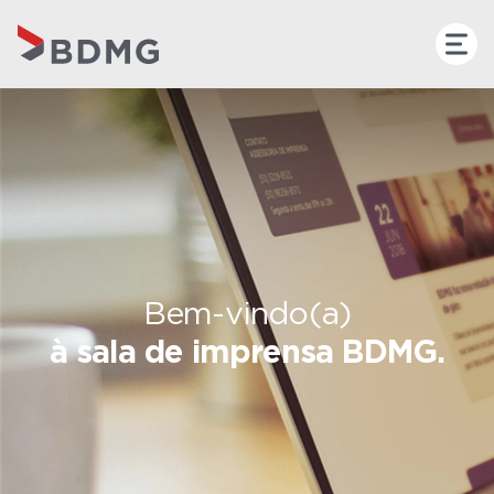
Bem-vindo(a)
à sala de imprensa BDMG.