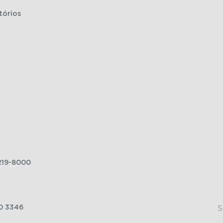
tórios
219-8000
0 3346
S