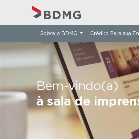
Sobre o BDMG
Crédito Para sua 
Bem-vindo(a)
à sala de impre