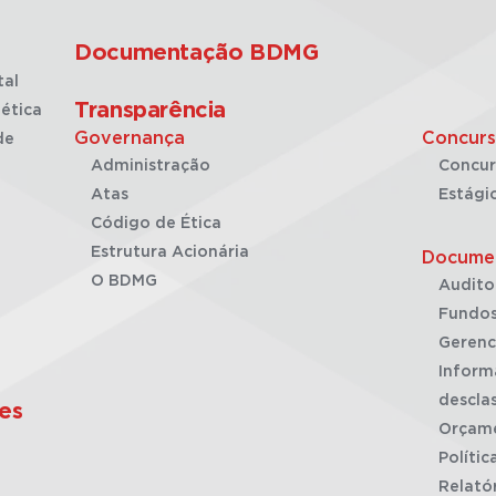
Documentação BDMG
tal
Transparência
ética
Governança
Concurs
de
Administração
Concur
Atas
Estági
Código de Ética
Estrutura Acionária
Docume
O BDMG
Audito
Fundos
Gerenc
Inform
desclas
es
Orçam
Polític
Relató