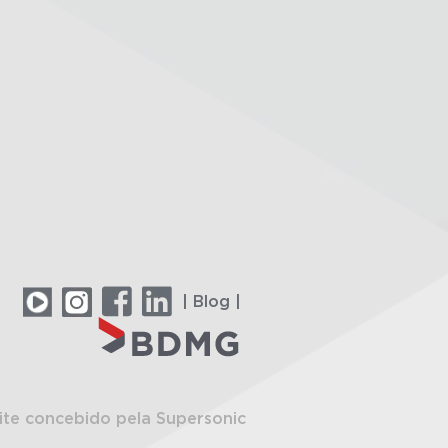
| Blog |
ite concebido pela Supersonic