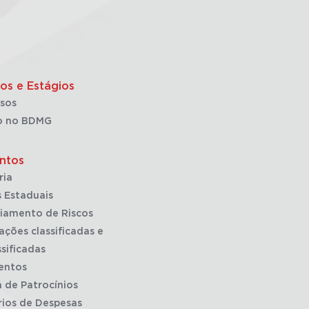
os e Estágios
sos
o no BDMG
ntos
ria
 Estaduais
iamento de Riscos
ações classificadas e
sificadas
entos
a de Patrocínios
rios de Despesas