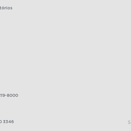
tórios
219-8000
0 3346
S