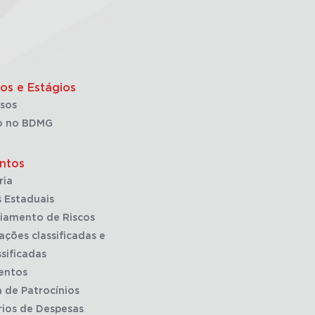
os e Estágios
sos
o no BDMG
ntos
ria
 Estaduais
iamento de Riscos
ações classificadas e
sificadas
entos
a de Patrocínios
rios de Despesas