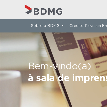
Sobre o BDMG
Crédito Para sua 
Bem-vindo(a)
à sala de impre