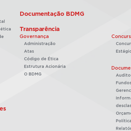
Documentação BDMG
tal
Transparência
ética
Governança
Concurs
de
Administração
Concur
Atas
Estági
Código de Ética
Estrutura Acionária
Docume
O BDMG
Audito
Fundos
Gerenc
Inform
desclas
es
Orçam
Polític
Relató