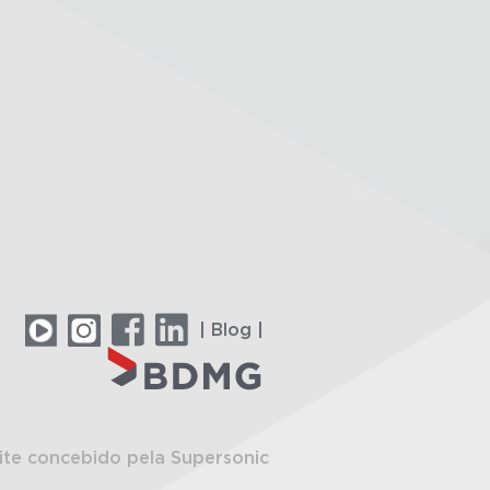
| Blog |
ite concebido pela Supersonic