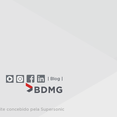
| Blog |
ite concebido pela Supersonic