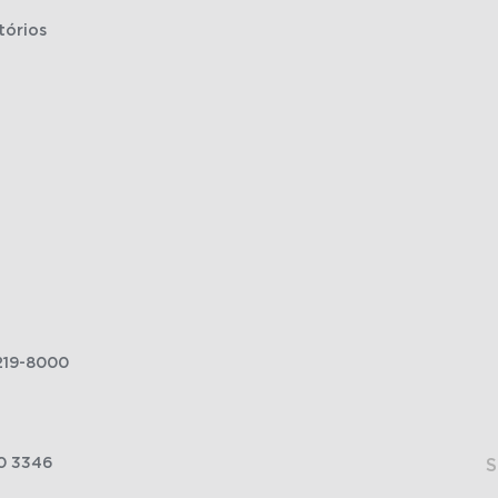
tórios
219-8000
0 3346
S