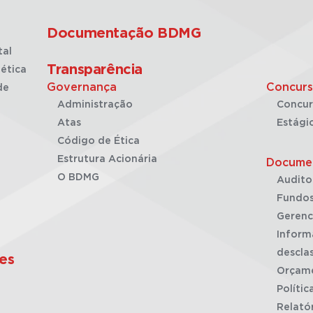
Documentação BDMG
tal
Transparência
ética
Governança
Concurs
de
Administração
Concur
Atas
Estági
Código de Ética
Estrutura Acionária
Docume
O BDMG
Audito
Fundos
Gerenc
Inform
desclas
es
Orçam
Polític
Relató