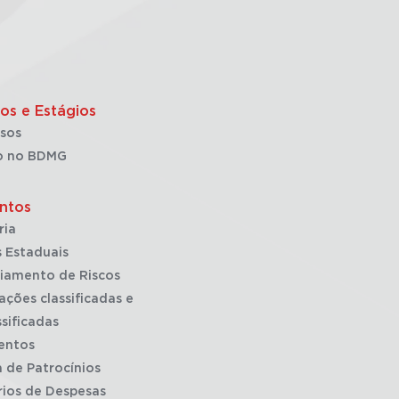
os e Estágios
sos
o no BDMG
ntos
ria
 Estaduais
iamento de Riscos
ações classificadas e
sificadas
entos
a de Patrocínios
rios de Despesas