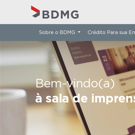
Sobre o BDMG
Crédito Para sua 
Bem-vindo(a)
à sala de impre