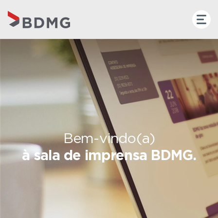
Bem-vindo(a)
à sala de imprensa BDMG.