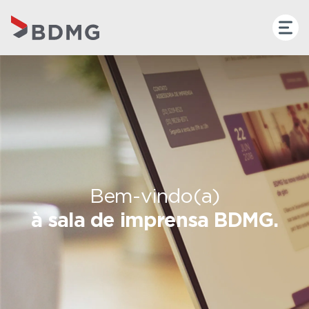
Bem-vindo(a)
à sala de imprensa BDMG.