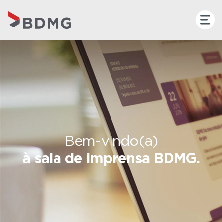
Bem-vindo(a)
à sala de imprensa BDMG.