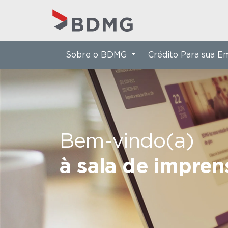
Sobre o BDMG
Crédito Para sua 
Bem-vindo(a)
à sala de impre