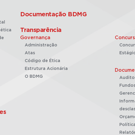
Documentação BDMG
tal
Transparência
ética
Governança
Concurs
de
Administração
Concur
Atas
Estági
Código de Ética
Estrutura Acionária
Docume
O BDMG
Audito
Fundos
Gerenc
Inform
desclas
es
Orçam
Polític
Relató