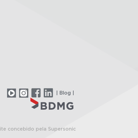
| Blog |
ite concebido pela Supersonic