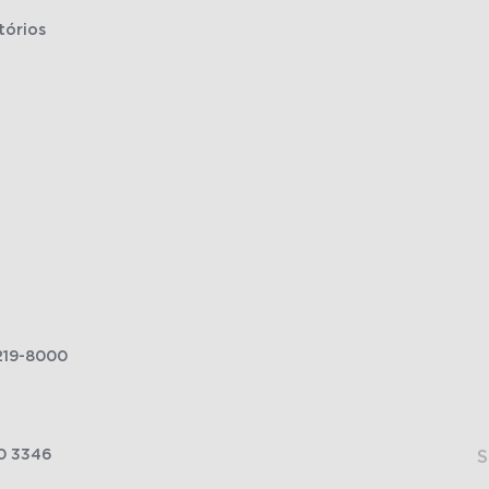
tórios
219-8000
0 3346
S