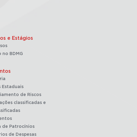
os e Estágios
sos
o no BDMG
ntos
ria
 Estaduais
iamento de Riscos
ações classificadas e
sificadas
entos
a de Patrocínios
rios de Despesas