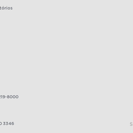
tórios
219-8000
0 3346
S