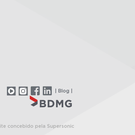
| Blog |
ite concebido pela Supersonic