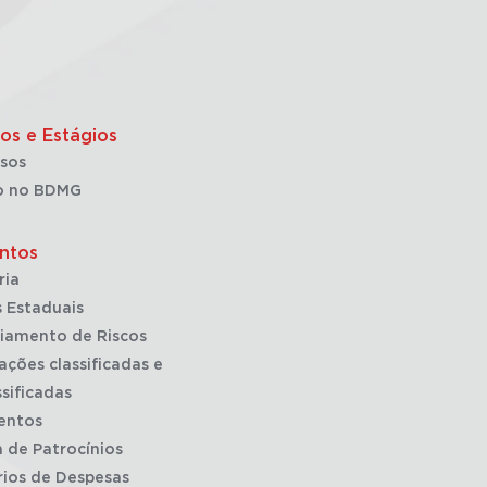
os e Estágios
sos
o no BDMG
ntos
ria
 Estaduais
iamento de Riscos
ações classificadas e
sificadas
entos
a de Patrocínios
rios de Despesas