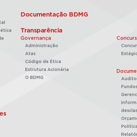
Documentação BDMG
tal
Transparência
ética
Governança
Concurs
de
Administração
Concur
Atas
Estági
Código de Ética
Estrutura Acionária
Docume
O BDMG
Audito
Fundos
Gerenc
Inform
desclas
es
Orçam
Polític
Relató