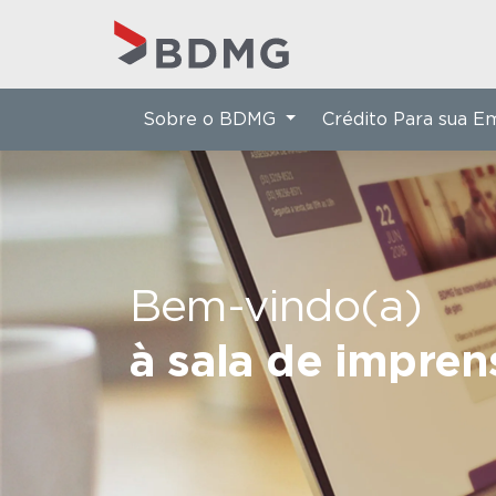
Sobre o BDMG
Crédito Para sua 
Bem-vindo(a)
à sala de impre