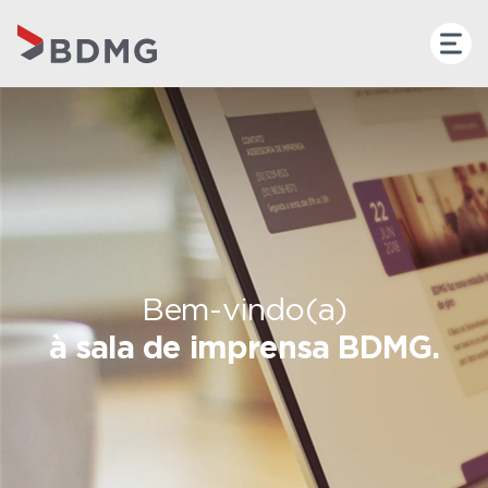
Bem-vindo(a)
à sala de imprensa BDMG.