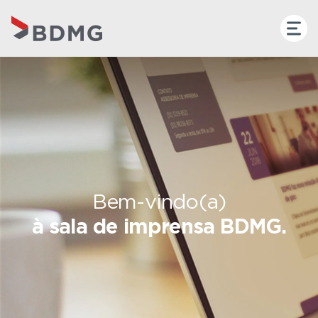
Bem-vindo(a)
à sala de imprensa BDMG.