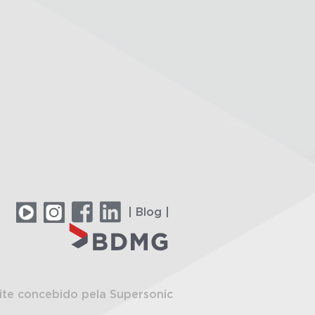
| Blog |
ite concebido pela Supersonic