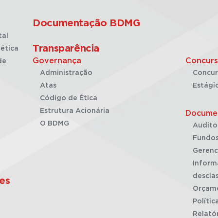
Documentação BDMG
tal
Transparência
ética
Governança
Concurs
de
Administração
Concur
Atas
Estági
Código de Ética
Estrutura Acionária
Docume
O BDMG
Audito
Fundos
Gerenc
Inform
desclas
es
Orçam
Polític
Relató