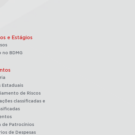
os e Estágios
sos
o no BDMG
ntos
ria
 Estaduais
iamento de Riscos
ações classificadas e
sificadas
entos
a de Patrocínios
rios de Despesas