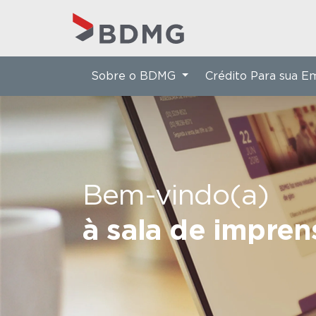
Sobre o BDMG
Crédito Para sua 
Bem-vindo(a)
à sala de impre