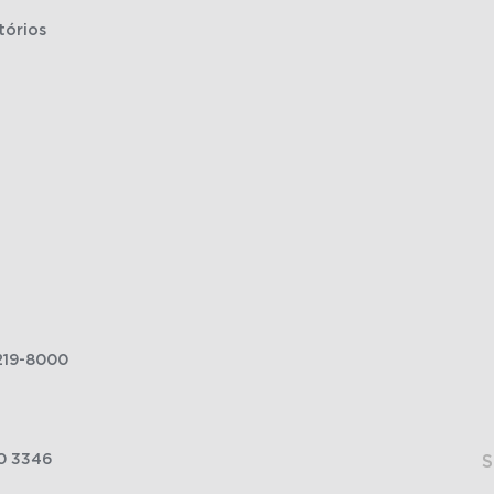
tórios
219-8000
0 3346
S