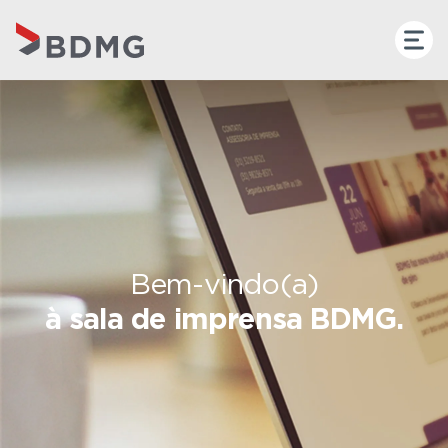
Bem-vindo(a)
à sala de imprensa BDMG.