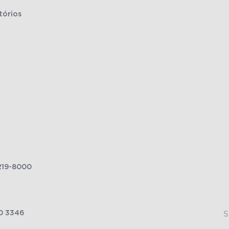
tórios
219-8000
0 3346
S