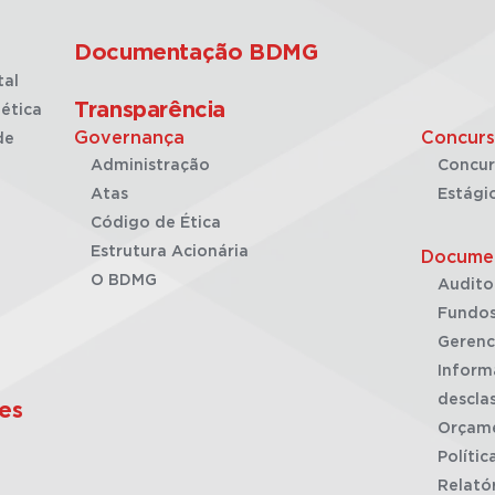
Documentação BDMG
tal
Transparência
ética
Governança
Concurs
de
Administração
Concur
Atas
Estági
Código de Ética
Estrutura Acionária
Docume
O BDMG
Audito
Fundos
Gerenc
Inform
desclas
es
Orçam
Polític
Relató