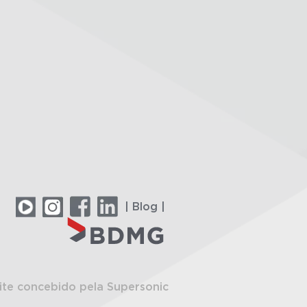
| Blog |
ite concebido pela Supersonic