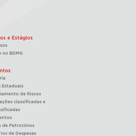
os e Estágios
sos
o no BDMG
ntos
ria
 Estaduais
iamento de Riscos
ações classificadas e
sificadas
entos
a de Patrocínios
rios de Despesas