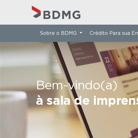
Sobre o BDMG
Crédito Para sua 
Bem-vindo(a)
à sala de impre