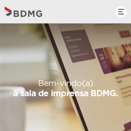
Bem-vindo(a)
à sala de imprensa BDMG.