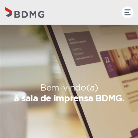
Bem-vindo(a)
à sala de imprensa BDMG.