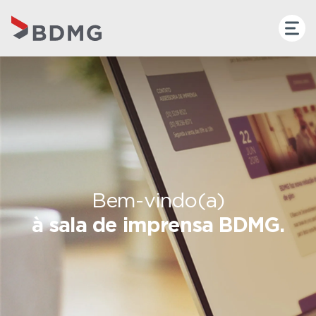
Bem-vindo(a)
à sala de imprensa BDMG.