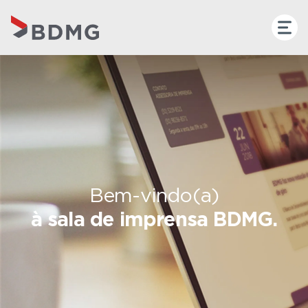
Bem-vindo(a)
à sala de imprensa BDMG.