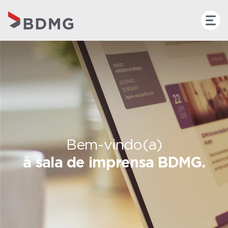
Bem-vindo(a)
à sala de imprensa BDMG.