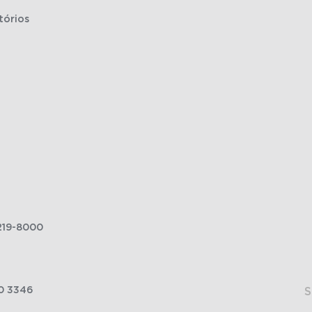
tórios
219-8000
0 3346
S