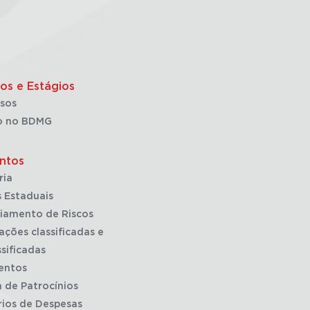
os e Estágios
sos
o no BDMG
ntos
ria
 Estaduais
iamento de Riscos
ações classificadas e
sificadas
entos
a de Patrocínios
rios de Despesas