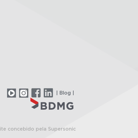
| Blog |
ite concebido pela Supersonic