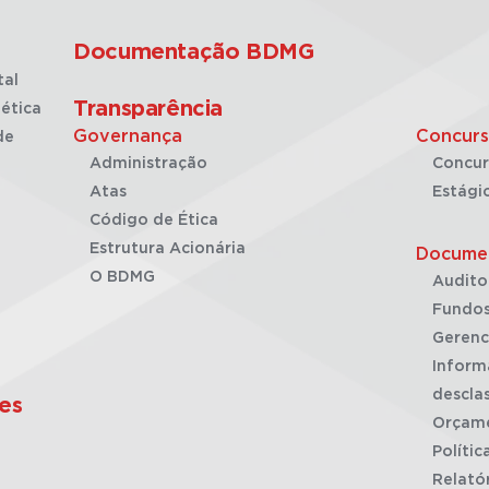
Documentação BDMG
tal
Transparência
ética
Governança
Concurs
de
Administração
Concur
Atas
Estági
Código de Ética
Estrutura Acionária
Docume
O BDMG
Audito
Fundos
Gerenc
Inform
desclas
es
Orçam
Polític
Relató