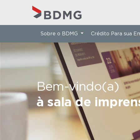
Sobre o BDMG
Crédito Para sua 
Bem-vindo(a)
à sala de impre