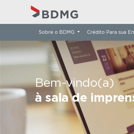
Sobre o BDMG
Crédito Para sua 
Bem-vindo(a)
à sala de impre