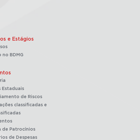
os e Estágios
sos
o no BDMG
ntos
ria
 Estaduais
iamento de Riscos
ações classificadas e
sificadas
entos
a de Patrocínios
rios de Despesas