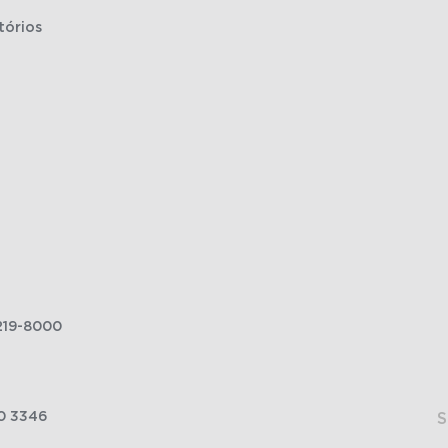
tórios
219-8000
0 3346
S