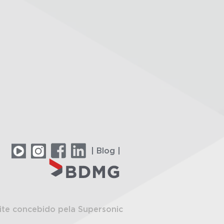
| Blog |
ite concebido pela Supersonic