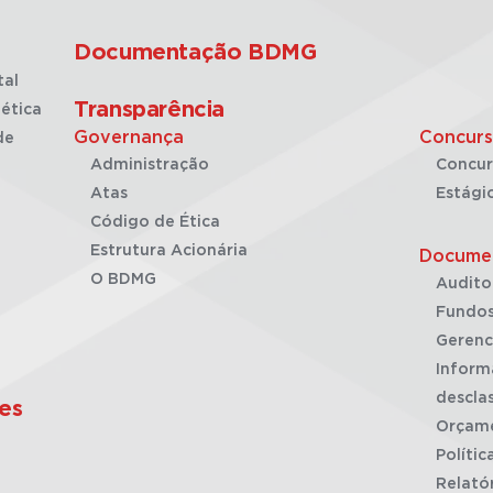
Documentação BDMG
tal
Transparência
ética
Governança
Concurs
de
Administração
Concur
Atas
Estági
Código de Ética
Estrutura Acionária
Docume
O BDMG
Audito
Fundos
Gerenc
Inform
desclas
es
Orçam
Polític
Relató